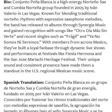
Bio:
Conjunto Peña Blanca is a high-energy Norteño Sax
and Cumbia Norteña group founded in 2005 by Iván
Valerio in Las Vegas. Known for blending traditional
norteño rhythms with expressive saxophone melodies,
the band has released 10 albums through Synergia Music
and gained recognition with songs like “Otro Día Más Sin
Verte” and recent singles such as “Frágil” and “Ya No
Somos Ni Seremos.” With members from across Mexico,
they’ve built a loyal fanbase through dynamic live shows
and performances at festivals like Fiesta Hermosa and
the San Jose Mariachi Heritage Festival. Their unique
sound and consistent presence have made them a
standout in the U.S. regional Mexican music scene.
Spanish Translation:
Conjunto Peña Blanca es un grupo
de Norteño Sax y Cumbia Norteña de gran energía,
fundado en 2005 por Iván Valerio en Las Vegas.
Conocidos por fusionar los ritmos tradicionales del norte
con melodías expresivas de saxofón, la agrupación ha
lanzado 10 álbumes bajo el sello Synergia Music y se ha