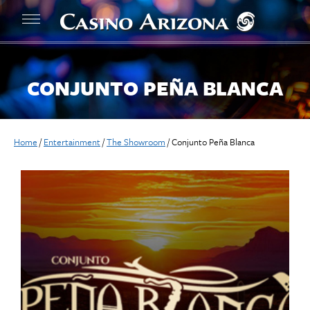
CONJUNTO PEÑA BLANCA
Home
/
Entertainment
/
The Showroom
/
Conjunto Peña Blanca